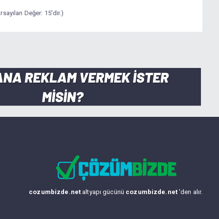
sayılan Değer: 15'dir.)
cozumbizde.net
altyapı gücünü
cozumbizde.net
'den alır.