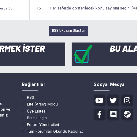
Her seferde gösterilecek konu sayısını seçin. (Var
ferde 50
Bağlantılar
Sosyal Medya
RSS
et
Lite (Arşiv) Modu
ori ve
Üye Listesi
siniz
Bize Ulaşın
Forum Yöneticileri
Tüm Forumları Okundu Kabul Et