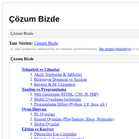
Çözum Bizde
Çözum Bizde
Tam Sürüm:
Çözum Bizde
Şu anda içeriğimizin sadeleştirilmiş bir sürümünü görüntülüyorsunuz.
Tam sürümü görüntüleyin
ve uy
Çözum Bizde
Teknoloji ve Cihazlar
Akıllı Telefonlar & Tabletler
Bilgisayar Donanım ve Yazılım
İnternet & Ağ Çözümleri
Yazılım ve Programlama
Web Geliştirme (HTML, CSS, JS, PHP)
Mobil Uygulama Geliştirme
Programlama Dilleri (Python, C#, Java, vb.)
Oyun Dünyası
PC Oyunları
Konsol Oyunları (PlayStation, Xbox, Nintendo)
Mobil Oyunlar
Eğitim ve Kariyer
Öğrenciler İçin Çözümler
Meslek ve Kariyer Tavsiyeleri