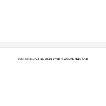
Türkçe Çeviri:
MyBB Pro
, Yazılım:
MyBB
, © 2002-2026
MyBB Group