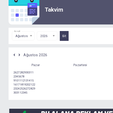
Takvim
Aya git:
Ağustos 2026
Pazar
Pazartesi
26
27
28
29
30
31
1
2
3
4
5
6
7
8
9
10
11
12
13
14
15
16
17
18
19
20
21
22
23
24
25
26
27
28
29
30
31
1
2
3
4
5