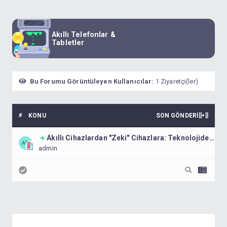
Akıllı Telefonlar &
Tabletler
Bu Forumu Görüntüleyen Kullanıcılar:
1 Ziyaretçi(ler)
#
KONU
SON GÖNDERI
[
[+]
]
Akıllı Cihazlardan "Zeki" Cihazlara: Teknolojide
admin
Yeni Bir Çağın Eşiğindeyiz