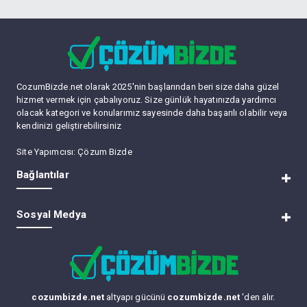
CozumBizde.net olarak 2025'nin başlarından beri size daha güzel
hizmet vermek için çabalıyoruz. Size günlük hayatınızda yardımcı
olacak kategori ve konularımız sayesinde daha başarılı olabilir veya
kendinizi geliştirebilirsiniz
Site Yapımcısı:
Çözum Bizde
Bağlantılar
RSS
Sosyal Medya
Lite (Arşiv) Modu
Üye Listesi
Bize Ulaşın
Forum Yöneticileri
Tüm Forumları Okundu Kabul Et
cozumbizde.net
altyapı gücünü
cozumbizde.net
'den alır.