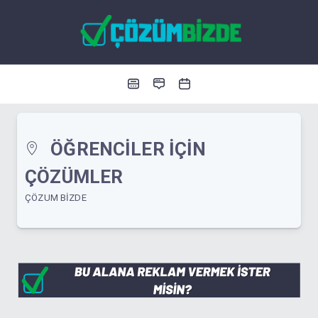
ÖĞRENCILER İÇIN
ÇÖZÜMLER
ÇÖZUM BIZDE