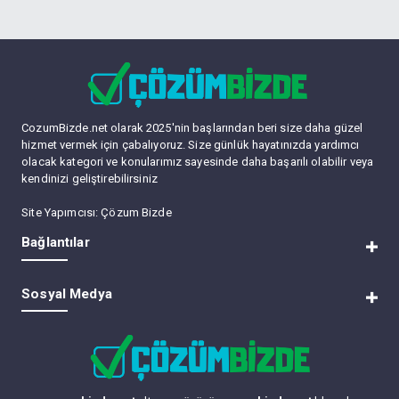
CozumBizde.net olarak 2025'nin başlarından beri size daha güzel
hizmet vermek için çabalıyoruz. Size günlük hayatınızda yardımcı
olacak kategori ve konularımız sayesinde daha başarılı olabilir veya
kendinizi geliştirebilirsiniz
Site Yapımcısı:
Çözum Bizde
Bağlantılar
RSS
Sosyal Medya
Lite (Arşiv) Modu
Üye Listesi
Bize Ulaşın
Forum Yöneticileri
Tüm Forumları Okundu Kabul Et