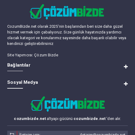
CozumBizde.net olarak 2025'nin başlarından beri size daha güzel
hizmet vermek için çabalıyoruz. Size günlük hayatınızda yardımcı
olacak kategori ve konularımız sayesinde daha başarılı olabilir veya
kendinizi geliştirebilirsiniz
Site Yapımcısı:
Çözum Bizde
Bağlantılar
RSS
Sosyal Medya
Lite (Arşiv) Modu
Üye Listesi
Bize Ulaşın
Forum Yöneticileri
Tüm Forumları Okundu Kabul Et
cozumbizde.net
altyapı gücünü
cozumbizde.net
'den alır.
İletişim için:
iletisim@cozumbizde.net