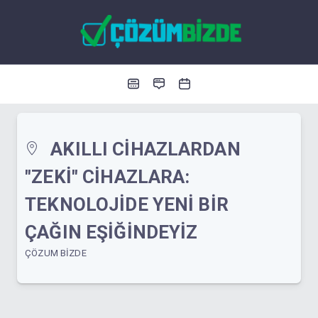
AKILLI CIHAZLARDAN
"ZEKI" CIHAZLARA:
TEKNOLOJIDE YENI BIR
ÇAĞIN EŞIĞINDEYIZ
ÇÖZUM BIZDE