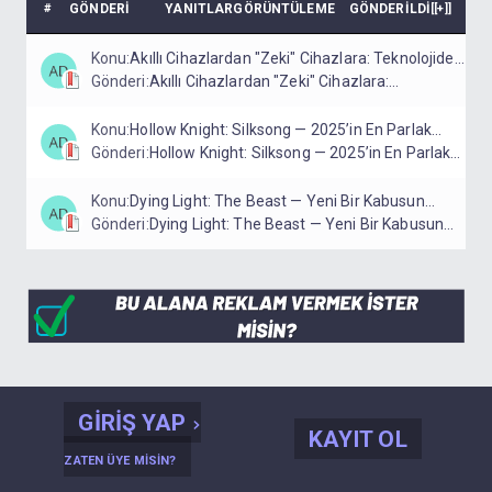
#
GÖNDERI
YANITLAR
GÖRÜNTÜLEME
GÖNDERILDI
[
[+]
]
Konu:
Akıllı Cihazlardan "Zeki" Cihazlara: Teknolojide
Gönderi:
Yeni Bir Çağın Eşiğindeyiz
Akıllı Cihazlardan "Zeki" Cihazlara:
Teknolojide Y...
Konu:
Hollow Knight: Silksong — 2025’in En Parlak
Gönderi:
Metroidvania Deneyimi
Hollow Knight: Silksong — 2025’in En Parlak
Metroi...
Konu:
Dying Light: The Beast — Yeni Bir Kabusun
Gönderi:
Kapısı
Dying Light: The Beast — Yeni Bir Kabusun
Kapısı
GIRIŞ YAP
KAYIT OL
ZATEN ÜYE MISIN?