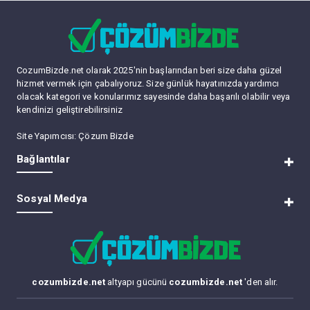
CozumBizde.net olarak 2025'nin başlarından beri size daha güzel
hizmet vermek için çabalıyoruz. Size günlük hayatınızda yardımcı
olacak kategori ve konularımız sayesinde daha başarılı olabilir veya
kendinizi geliştirebilirsiniz
Site Yapımcısı:
Çözum Bizde
Bağlantılar
RSS
Sosyal Medya
Lite (Arşiv) Modu
Üye Listesi
Bize Ulaşın
Forum Yöneticileri
Tüm Forumları Okundu Kabul Et
cozumbizde.net
altyapı gücünü
cozumbizde.net
'den alır.