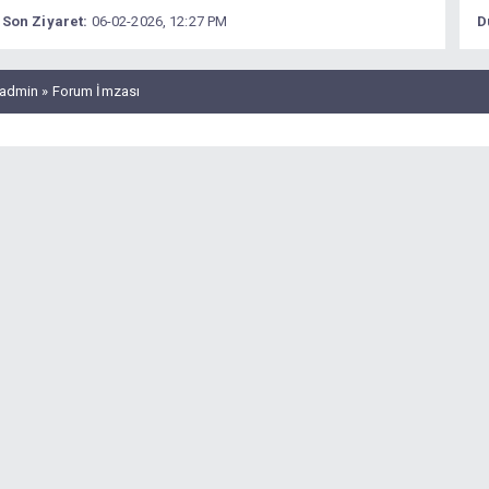
Son Ziyaret:
06-02-2026, 12:27 PM
D
admin » Forum İmzası