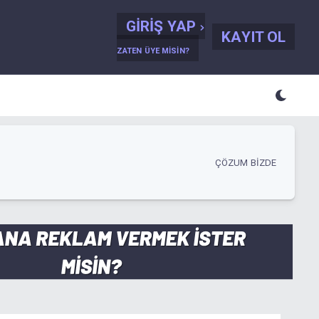
GIRIŞ YAP
KAYIT OL
ZATEN ÜYE MISIN?
ÇÖZUM BIZDE
admin H