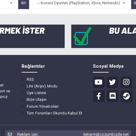
Bağlantılar
Sosyal Medya
RSS
et
Lite (Arşiv) Modu
ori ve
Üye Listesi
siniz
Bize Ulaşın
Forum Yöneticileri
Tüm Forumları Okundu Kabul Et
Reklam için:
iletisim@cozumbizde.net