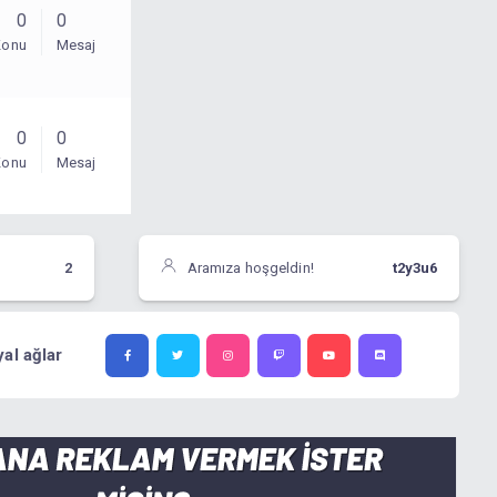
0
0
Konu
Mesaj
0
0
Konu
Mesaj
2
Aramıza hoşgeldin!
t2y3u6
al ağlar