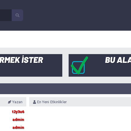
Yazan
En Yeni Etkinlikler
t2y3u6
admin
admin