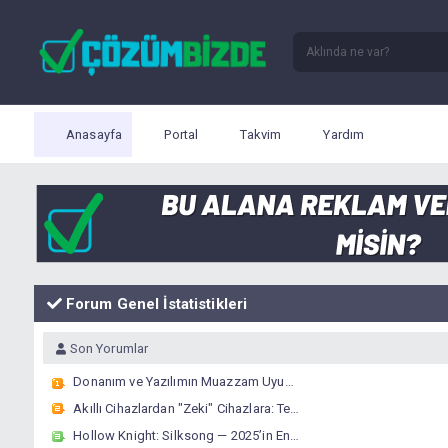
Anasayfa
Portal
Takvim
Yardım
Forum Genel İstatistikleri
Son Yorumlar
Donanım ve Yazılımın Muazzam Uyumu: 2026'da Performansın Sırrı Nedir?
Akıllı Cihazlardan "Zeki" Cihazlara: Teknolojide Yeni Bir Çağın Eşiğindeyiz
Hollow Knight: Silksong — 2025’in En Parlak Metroidvania Deneyimi